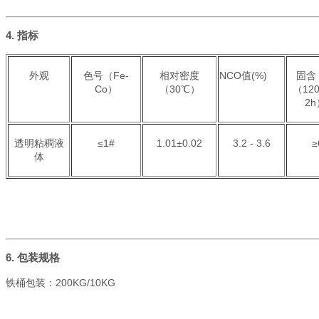
4. 指标
外观
色号（Fe-
相对密度
NCO值(%)
固含
Co）
（30℃）
（12
2
透明粘稠液
≤1#
1.01±0.02
3.2 - 3.6
≥
体
6. 包装规格
铁桶包装：
200KG/10KG