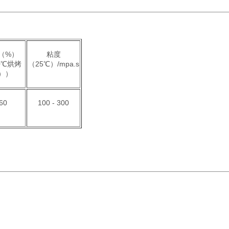
（%）
粘度
0℃烘烤
（25℃）/mpa.s
h））
60
100 - 300