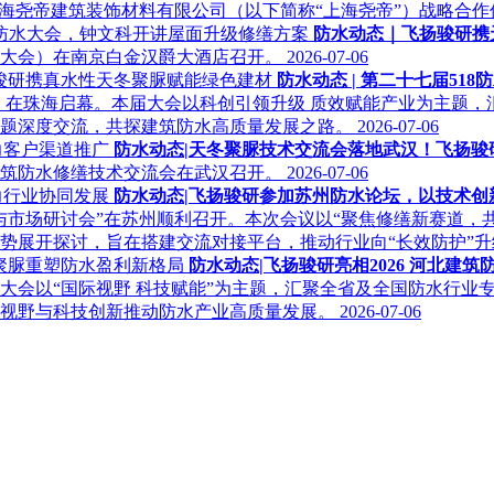
上海尧帝建筑装饰材料有限公司（以下简称“上海尧帝”）战略合
防水动态｜飞扬骏研携
（528 大会）在南京白金汉爵大酒店召开。
2026-07-06
防水动态 | 第二十七届5
8 大会）在珠海启幕。本届大会以科创引领升级 质效赋能产业为主
议题深度交流，共探建筑防水高质量发展之路。
2026-07-06
防水动态|天冬聚脲技术交流会落地武汉！飞扬
建筑防水修缮技术交流会在武汉召开。
2026-07-06
防水动态|飞扬骏研参加苏州防水论坛，以技术
与市场研讨会”在苏州顺利召开。本次会议以“聚焦修缮新赛道，
势展开探讨，旨在搭建交流对接平台，推动行业向“长效防护”
防水动态|飞扬骏研亮相2026 河北
会以“国际视野 科技赋能”为主题，汇聚全省及全国防水行业专家、
际视野与科技创新推动防水产业高质量发展。
2026-07-06