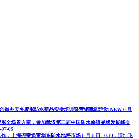
联合举办天冬聚脲防水新品实操培训暨营销赋能活动
NEW
6 月
聚脲全场景方案，参加武汉第二届中国防水修缮品牌发展峰会
-07-06
合作，上海尧帝负责华东防水地坪市场
6 月 6 日 10:10，深圳飞