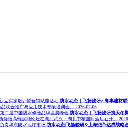
防水动态｜飞扬骏研× 粤丰建材
脲新品联合推广与应用技术专项培训会。
2026-07-06
防水动态｜飞扬骏研携天冬
暨建筑修缮高端赋能论坛在湖北武汉・湖北中核国际酒店召开。
2026
防水动态|飞扬骏研&上海尧帝达成战略