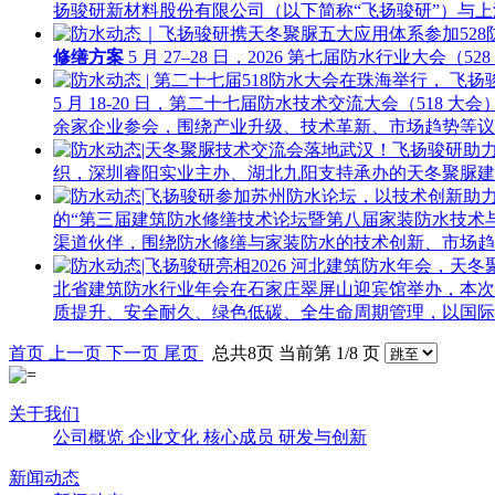
扬骏研新材料股份有限公司（以下简称“飞扬骏研”）与
修缮方案
5 月 27–28 日，2026 第七届防水行业大会
5 月 18-20 日，第二十七届防水技术交流大会（51
余家企业参会，围绕产业升级、技术革新、市场趋势等
织，深圳睿阳实业主办、湖北九阳支持承办的天冬聚脲
的“第三届建筑防水修缮技术论坛暨第八届家装防水技术
渠道伙伴，围绕防水修缮与家装防水的技术创新、市场趋
北省建筑防水行业年会在石家庄翠屏山迎宾馆举办，本次大
质提升、安全耐久、绿色低碳、全生命周期管理，以国
首页
上一页
下一页
尾页
总共8页 当前第 1/8 页
关于我们
公司概览
企业文化
核心成员
研发与创新
新闻动态