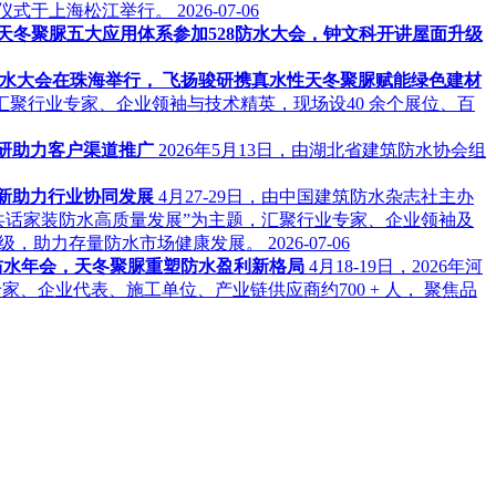
作仪式于上海松江举行。
2026-07-06
天冬聚脲五大应用体系参加528防水大会，钟文科开讲屋面升级
18防水大会在珠海举行， 飞扬骏研携真水性天冬聚脲赋能绿色建材
题，汇聚行业专家、企业领袖与技术精英，现场设40 余个展位、百
骏研助力客户渠道推广
2026年5月13日，由湖北省建筑防水协会组
创新助力行业协同发展
4月27-29日，由中国建筑防水杂志社主办
共话家装防水高质量发展”为主题，汇聚行业专家、企业领袖及
升级，助力存量防水市场健康发展。
2026-07-06
建筑防水年会，天冬聚脲重塑防水盈利新格局
4月18-19日，2026年河
企业代表、施工单位、产业链供应商约700 + 人， 聚焦品