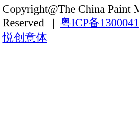
Copyright@The China Paint M
Reserved |
粤ICP备130004
悦创意体