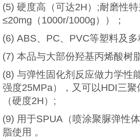
(5)
硬度高（可达2H）;耐磨性
≤20mg（1000r/1000g））；
(6)
ABS、PC、PVC等塑料及
(7)
本品与大部份羟基丙烯酸树脂
(8)
与弹性固化剂反应做力学性能
强度25MPa），又可以HDI
（硬度2H）;
(9)
用于SPUA（喷涂聚脲弹性
脂使用 。