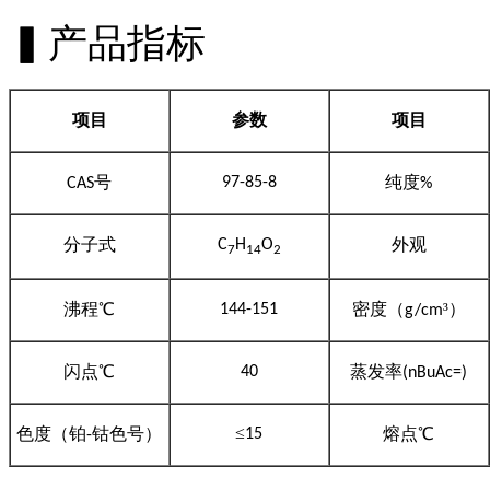
▍产品指标
项目
参数
项目
号
纯度
97-85-8
CAS
%
分子式
外观
C
H
O
7
14
2
沸程
℃
密度（
³）
144-151
g/cm
闪点
℃
蒸发率
40
(nBuAc=)
≤
色度（铂
钴色号）
熔点
℃
15
-