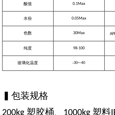
酸值
0.1Max
水份
0.05Max
色数
30Max
AP
纯度
98-100
-
0
0
玻璃化温度
3
~-4
▍包装规格
塑胶桶、
塑料
200kg
1000kg
I