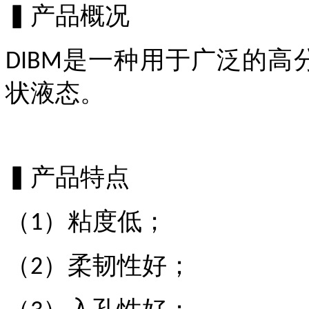
▍产品概况
是一种用于广泛的高
DIBM
状液态。
▍产品特点
（
）
粘度低
；
1
（
）柔韧
性好
；
2