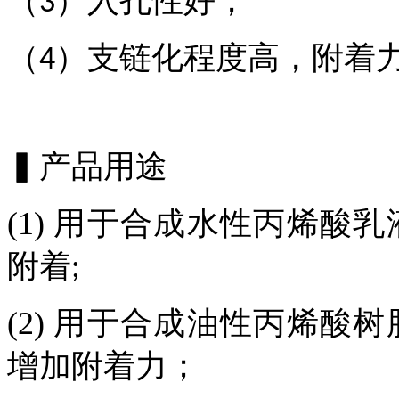
（
）入孔性
好
；
3
（
）
支链化程度高，附着
4
▍产品用途
(1)
用于合成水性丙烯酸乳
附着
;
(2) 用于合成油性丙烯
增加附着力；