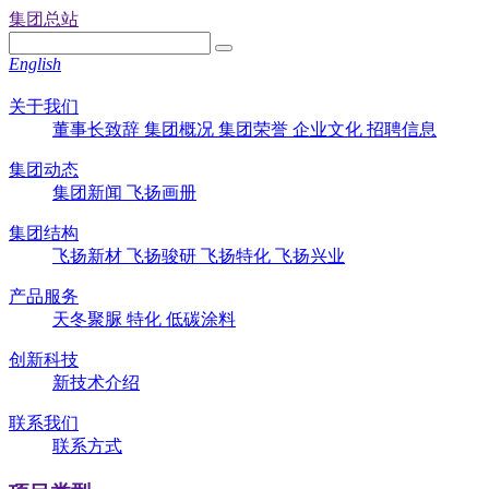
集团总站
English
关于我们
董事长致辞
集团概况
集团荣誉
企业文化
招聘信息
集团动态
集团新闻
飞扬画册
集团结构
飞扬新材
飞扬骏研
飞扬特化
飞扬兴业
产品服务
天冬聚脲
特化
低碳涂料
创新科技
新技术介绍
联系我们
联系方式