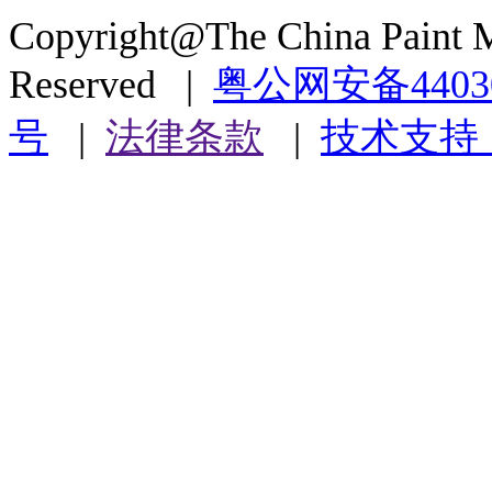
Copyright@The China Paint M
Reserved |
粤公网安备44030
号
|
法律条款
|
技术支持