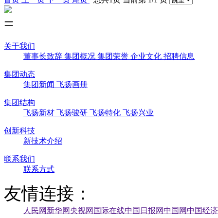
关于我们
董事长致辞
集团概况
集团荣誉
企业文化
招聘信息
集团动态
集团新闻
飞扬画册
集团结构
飞扬新材
飞扬骏研
飞扬特化
飞扬兴业
创新科技
新技术介绍
联系我们
联系方式
友情连接：
人民网
新华网
央视网
国际在线
中国日报网
中国网
中国经济