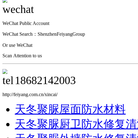
WeChat Public Account
WeChat Search：ShenzhenFeiyangGroup
Or use WeChat
Scan Attention to us
18682142003
http://feiyang.com.cn/xincai/
天冬聚脲屋面防水材料
天冬聚脲厨卫防水修复清