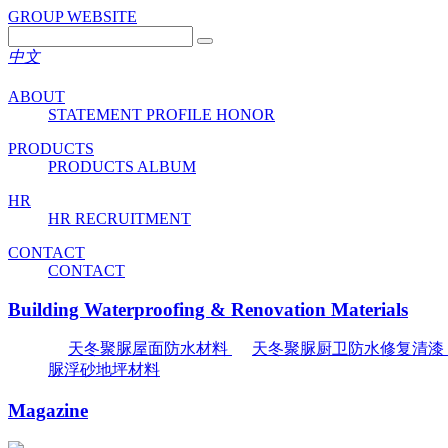
GROUP WEBSITE
中文
ABOUT
STATEMENT
PROFILE
HONOR
PRODUCTS
PRODUCTS
ALBUM
HR
HR
RECRUITMENT
CONTACT
CONTACT
Building Waterproofing & Renovation Materials
天冬聚脲屋面防水材料
天冬聚脲厨卫防水修复清漆
脲浮砂地坪材料
Magazine