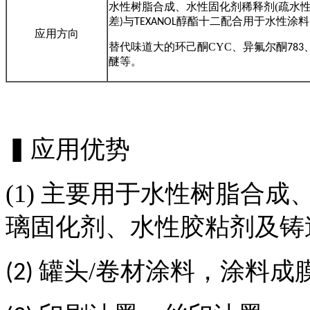
水性树脂合成、水性固化剂稀释剂
(
疏水
差
与
醇
酯
十二配合用于水性涂料
)
TEXANOL
应用方向
替代味道大的环己酮
CYC
、异氟尔酮
783
醚等
。
▍应用优势
(1)
主要用于水性树脂合成
璃固化剂、水性胶粘剂及铸
罐头
/
卷材涂料，涂料成
(2)