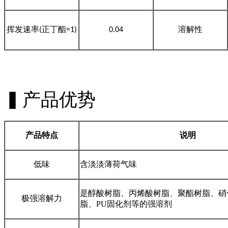
挥发速率
正丁酯
溶解性
(
=1)
0.04
▍产品优势
产品特点
说明
低味
含淡淡薄荷气味
是醇酸树脂、丙烯酸树脂、聚
酯
树脂、硝
极强溶解力
脂、
PU
固化剂等的强溶剂