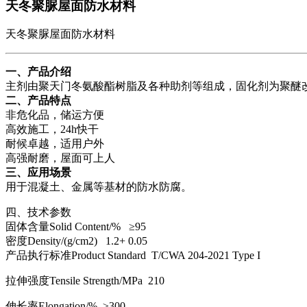
天冬聚脲屋面防水材料
天冬聚脲屋面防水材料
一、产品介绍
主剂由聚天门冬氨酸酯树脂及各种助剂等组成，固化剂为聚醚
二、产品特点
非危化品，储运方便
高效施工，24h快干
耐候卓越，适用户外
高强耐磨，屋面可上人
三、应用场景
用于混凝土、金属等基材的防水防腐。
四、技术参数
固体含量Solid Content/% ≥95
密度Density/(g/cm2) 1.2+ 0.05
产品执行标准Product Standard T/CWA 204-2021 Type I
拉伸强度Tensile Strength/MPa
210
伸长率Elongation/% ≥300