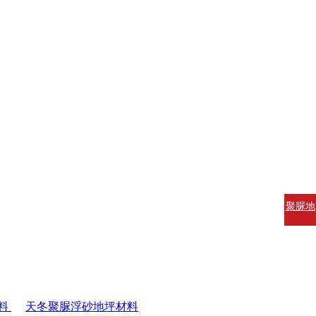
聚脲地
坪涂料
聚脲防
腐涂料
聚脲防
料
天冬聚脲浮砂地坪材料