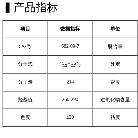
▍产品指标
项目
数据指标
单位
682-09-7
号
醚含量
CAS
C
H
分子式
外观
O
2
12
2
3
214
分子量
密度
260-290
羟基值
过氧化物含量
≤20
色度
粘度