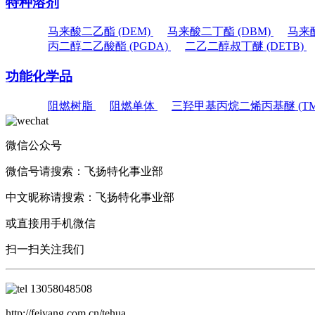
特种溶剂
马来酸二乙酯 (DEM)
马来酸二丁酯 (DBM)
马来酸
丙二醇二乙酸酯 (PGDA)
二乙二醇叔丁醚 (DETB)
功能化学品
阻燃树脂
阻燃单体
三羟甲基丙烷二烯丙基醚 (TM
微信公众号
微信号请搜索：
飞扬特化事业部
中文昵称请搜索：
飞扬特化事业部
或直接用手机微信
扫一扫关注我们
13058048508
http://feiyang.com.cn/tehua