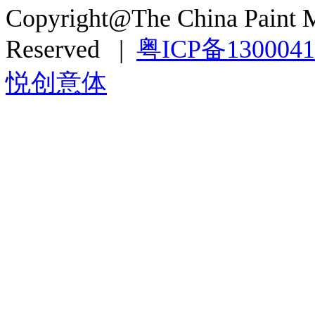
Copyright@The China Paint M
Reserved |
粤ICP备130004
悦创意体