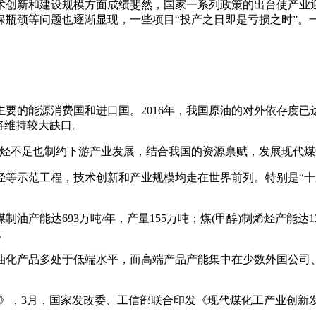
术创新和建设规模方面成绩斐然，国家一系列政策的出台使产业
保瓶颈等问题也逐渐显现，一些项目“投产之日即是亏损之时”。
的能源消费国和进口国。2016年，我国原油的对外依存度已达6
将维持较大缺口。
芳烃不足也制约下游产业发展，结合我国的资源禀赋，发展现代煤
烃等示范工程，技术创新和产业规模均走在世界前列。特别是“
能达693万吨/年，产量155万吨；煤(甲醇)制烯烃产能达124
。
油化产品多处于低端水平，而高端产品产能集中在少数外国公司
划》，3月，国家发改委、工信部联合印发《现代煤化工产业创
。