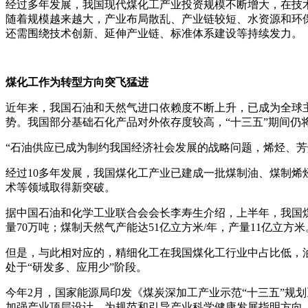
经过多年发展，我国现代煤化工产业投资规模不断增大，在技
随着规模越来越大，产业布局散乱、产业链较短、水资源和环
还需围绕技术创新、延伸产业链、标准体系建设等持续发力。
煤化工作为转型方向突飞猛进
近年来，我国石油和天然气进口依赖度不断上升，已成为全球主要
势。我国部分基础石化产品对外依存度较高，“十三五”期间仍
“石油供应已成为制约我国经济社会发展的战略问题，烯烃、
经过10多年发展，我国煤化工产业已建成一批煤制油、煤制烯
术等领域取得新突破。
据中国石油和化学工业联合会会长李寿生介绍，上半年，我国煤制油产
量70万吨；煤制天然气产能达51亿立方米/年，产量11亿立方米
但是，与此相对应的，精细化工在我国煤化工行业中占比低，
处于“研发多、应用少”阶段。
今年2月，国家能源局印发《煤炭深加工产业示范“十三五”规
加强产业顶层设计，为规范和引导产业科学健康发展指明方向