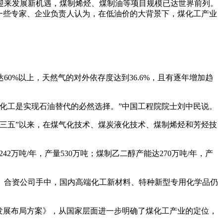
迎来发展新机遇，煤制烯烃、煤制油等项目规模已达世界前列。
一些专家、企业负责人认为，在低油价的大背景下，煤化工产业
0%以上，天然气的对外依存度达到36.6%，且有逐年增加趋
化工是实现石油替代的必然选择。”中国工程院院士刘中民说。
十三五”以来，在煤气化技术、煤炭液化技术、煤制烯烃和芳烃技
2万吨/年，产量530万吨；煤制乙二醇产能达270万吨/年，产
、合资公司手中，国内高端化工新材料、特种新型专用化学品仍
新发展布局方案》，从国家层面进一步明确了煤化工产业的定位，